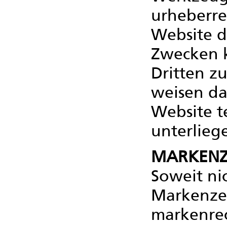
urheberrec
Website d
Zwecken k
Dritten z
weisen dar
Website t
unterlieg
MARKENZ
Soweit ni
Markenzei
markenrech