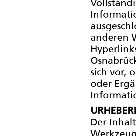
Vollständ
Informati
ausgeschlo
anderen W
Hyperlink
Osnabrüc
sich vor
oder Ergä
Informat
URHEBER
Der Inhal
Werkzeug