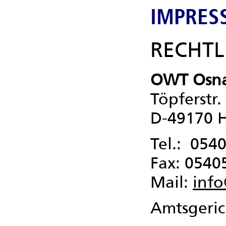
IMPRES
RECHTL
OWT Osna
Töpferstr.
D-49170 H
Tel.: 0540
Fax: 05405
Mail:
inf
Amtsgeri